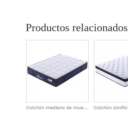
Productos relacionados
Colchón comprimido con soporte de borde de espuma viscoelástica de 10 pulgadas
Colchón mediano de muelles zonificados de espuma viscoelástica de látex Luxury Suites