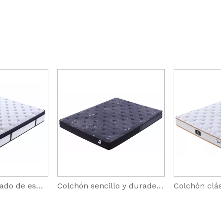
Colchón zonificado de espuma con memoria de látex Euro Top de alta calidad
Colchón sencillo y duradero para habitaciones de huéspedes, de nivel básico