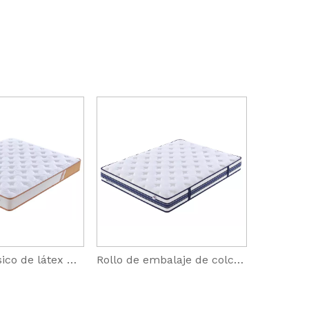
Colchón clásico de látex de tamaño completo y sensación firme
Rollo de embalaje de colchón de habitación con soporte de borde medio