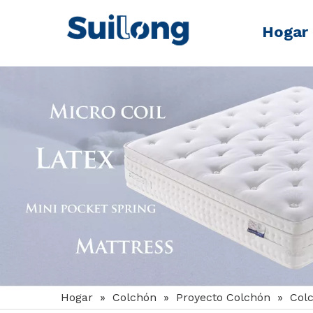
Hogar
Hogar
»
Colchón
»
Proyecto Colchón
»
Colc