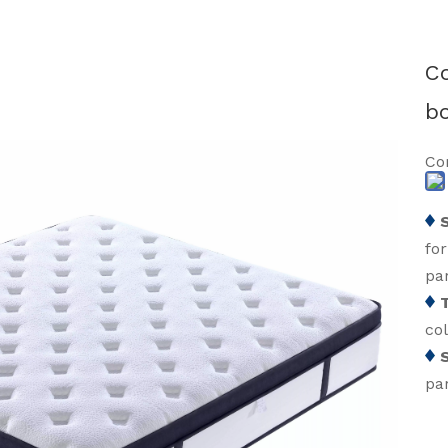
Co
b
Co
S
fo
par
T
co
pa