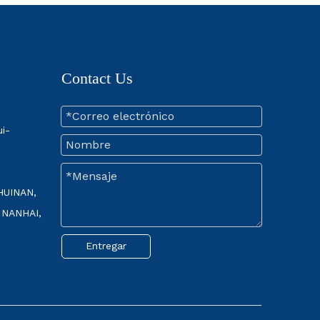
Contact Us
i-
HUINAN,
 NANHAI,
Entregar